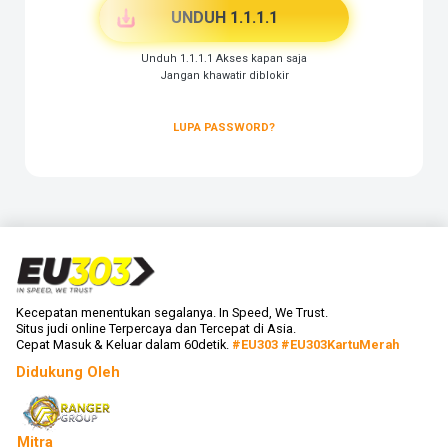
UNDUH 1.1.1.1
Unduh 1.1.1.1 Akses kapan saja
Jangan khawatir diblokir
LUPA PASSWORD?
Kecepatan menentukan segalanya. In Speed, We Trust.
Situs judi online Terpercaya dan Tercepat di Asia.
Cepat Masuk & Keluar dalam 60detik.
#EU303
#EU303KartuMerah
Didukung Oleh
Mitra