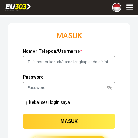
MASUK
Nomor Telepon/Username
*
Password
Kekal sesi login saya
MASUK