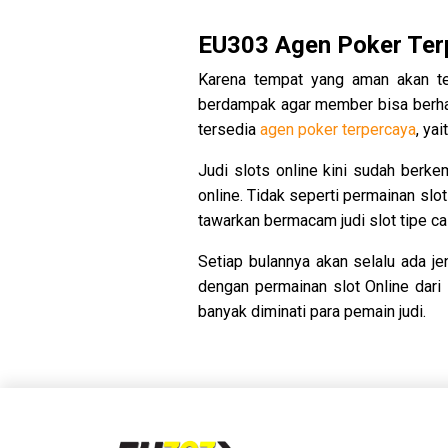
EU303 Agen Poker Ter
Karena tempat yang aman akan te
berdampak agar member bisa berha
tersedia
agen poker terpercaya
, ya
Judi slots online kini sudah berk
online. Tidak seperti permainan slot
tawarkan bermacam judi slot tipe ca
Setiap bulannya akan selalu ada je
dengan permainan slot Online dar
banyak diminati para pemain judi.