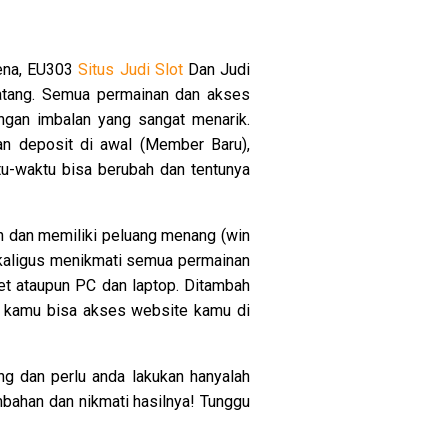
rena, EU303
Situs Judi Slot
Dan Judi
atang. Semua permainan dan akses
ngan imbalan yang sangat menarik.
an deposit di awal (Member Baru),
ktu-waktu bisa berubah dan tentunya
 dan memiliki peluang menang (win
sekaligus menikmati semua permainan
et ataupun PC dan laptop. Ditambah
ly kamu bisa akses website kamu di
ng dan perlu anda lakukan hanyalah
ahan dan nikmati hasilnya! Tunggu