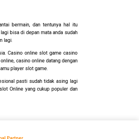
ai bermain, dan tentunya hal itu
agi bisa di depan mata anda sudah
 lagi.
ia. Casino online slot game casino
i online, casino online datang dengan
 kamu player slot game.
sional pasti sudah tidak asing lagi
lot Online yang cukup populer dan
nal Partner