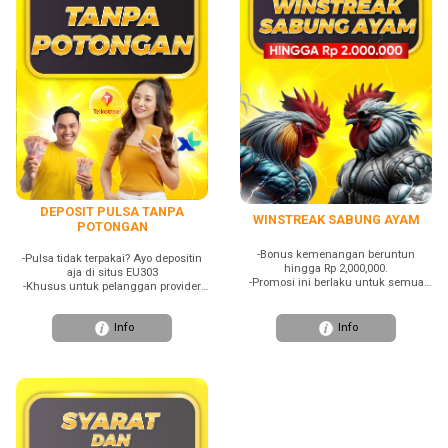
DEPOSIT PULSA TANPA
WINSTREAK SABUNG AYAM
POTONGAN
-Bonus kemenangan beruntun
-Pulsa tidak terpakai? Ayo depositin
hingga Rp 2,000,000.
aja di situs EU303
-Promosi ini berlaku untuk semua
-Khusus untuk pelanggan provider
Arena Pertandingan S128 / SV388
dan hanya untuk taruhan MERON /
Info
Info